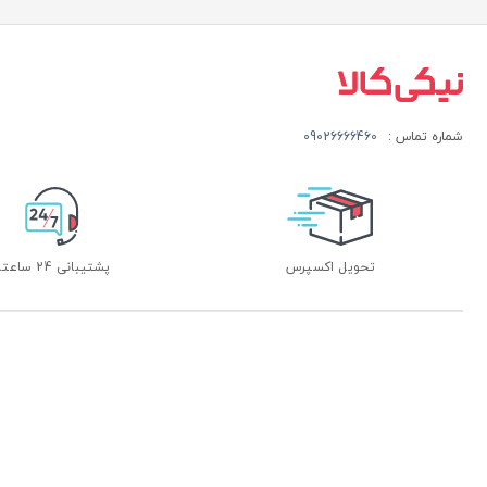
شماره تماس :
09026666460
تحویل اکسپرس
پشتیبانی 24 ساعته