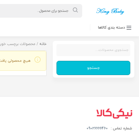
Products
search
دسته بندی کالاها
خانه
/ محصولات برچسب خورده 
جستجو
برای:
هیچ محصولی یافت
جستجو
شماره تماس :
09026666460