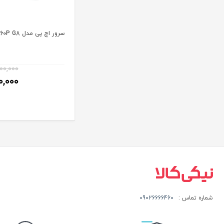
سرور اچ پی مدل ProLiant DL360P G8
۰۰,۰۰۰
۰,۰۰۰
شماره تماس :
09026666460