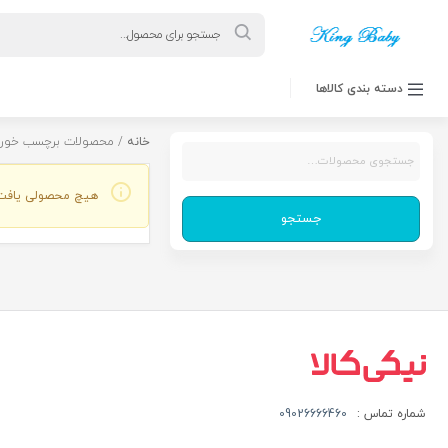
Products
search
دسته بندی کالاها
خانه
/ محصولات برچسب خورده 
جستجو
برای:
هیچ محصولی یافت
جستجو
شماره تماس :
09026666460