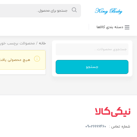
Products
search
دسته بندی کالاها
خانه
/ محصولات برچسب خورده “irt
جستجو
برای:
هیچ محصولی یافت
جستجو
شماره تماس :
09026666460