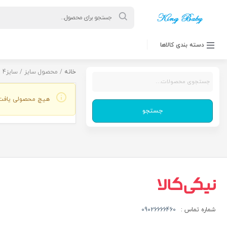
Products
search
دسته بندی کالاها
خانه
/ محصول سایز / سایز4
جستجو
برای:
هیچ محصولی یافت
جستجو
شماره تماس :
09026666460